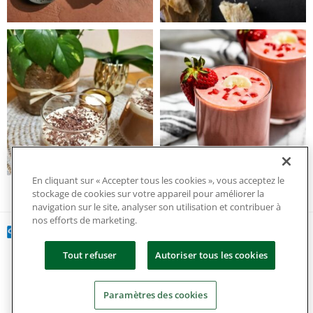
En cliquant sur « Accepter tous les cookies », vous acceptez le
stockage de cookies sur votre appareil pour améliorer la
navigation sur le site, analyser son utilisation et contribuer à
nos efforts de marketing.
Tout refuser
Autoriser tous les cookies
Copyright 2024 tous droits réservés.
Paramètres des cookies
Politique de confidentialité et de gestion des cookies
|