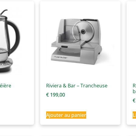
héière
Riviera & Bar – Trancheuse
R
b
€
199,00
€
Ajouter au panier
L