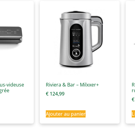
ous-videuse
Riviera & Bar – Milxxer+
R
grée
r
€
124,99
€
Ajouter au panier
L