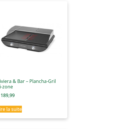
iviera & Bar – Plancha-Gril
i-zone
189,99
ire la suite