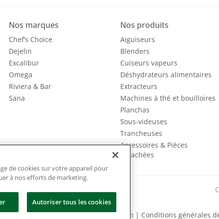
Nos marques
Nos produits
Chef’s Choice
Aiguiseurs
Dejelin
Blenders
Excalibur
Cuiseurs vapeurs
Omega
Déshydrateurs alimentaires
Riviera & Bar
Extracteurs
Sana
Machines à thé et bouilloires
Planchas
Sous-videuses
Trancheuses
Accessoires & Pièces
détachées
age de cookies sur votre appareil pour
buer à nos efforts de marketing.
C
er
Autoriser tous les cookies
tion des cookies
|
Conditions d’utilisation
|
Conditions générales d