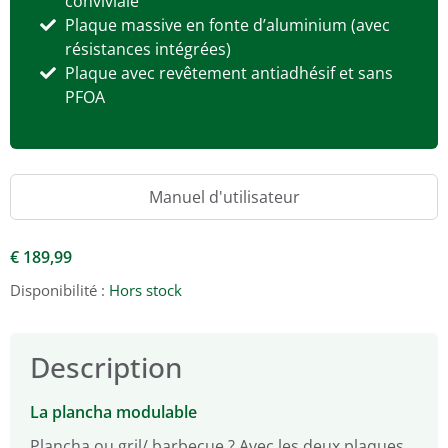
conviviale
Plaque massive en fonte d’aluminium (avec
résistances intégrées)
Plaque avec revêtement antiadhésif et sans
PFOA
Manuel d'utilisateur
€
189,99
Disponibilité :
Hors stock
Description
La plancha modulable
Plancha ou gril/ barbecue ? Avec les deux plaques