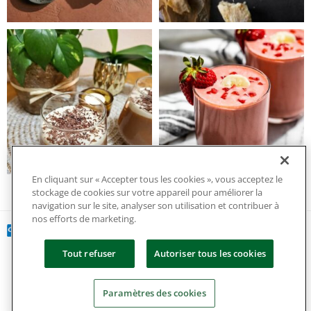
En cliquant sur « Accepter tous les cookies », vous acceptez le
stockage de cookies sur votre appareil pour améliorer la
navigation sur le site, analyser son utilisation et contribuer à
nos efforts de marketing.
Tout refuser
Autoriser tous les cookies
Copyright 2024 tous droits réservés.
Paramètres des cookies
Politique de confidentialité et de gestion des cookies
|