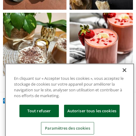
En cliquant sur « Accepter tous les cookies », vous acceptez le
stockage de cookies sur votre appareil pour améliorer la
navigation sur le site, analyser son utilisation et contribuer à
nos efforts de marketing.
Tout refuser
Autoriser tous les cookies
Copyright 2024 tous droits réservés.
Paramètres des cookies
Politique de confidentialité et de gestion des cookies
|