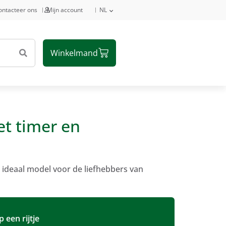
ontacteer ons
Mijn account
NL
et timer en
 ideaal model voor de liefhebbers van
 een rijtje