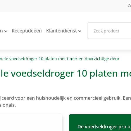
C
en
Receptideeën
Klantendienst
onele voedseldroger 10 platen met timer en doorzichtige deur
ele voedseldroger 10 platen m
ficeerd voor een huishoudelijk en commercieel gebruik. Een
ionals.
De voedseldroger pro op