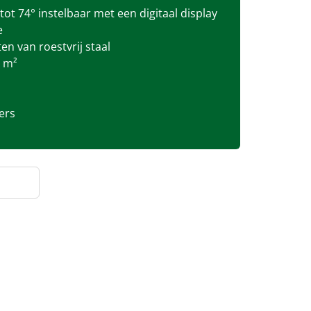
ot 74° instelbaar met een digitaal display
e
en van roestvrij staal
5 m²
ers