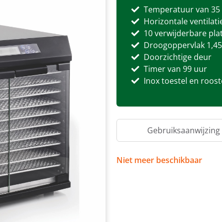
Temperatuur van 35 t
Horizontale ventilati
10 verwijderbare plat
Droogoppervlak 1,4
Doorzichtige deur
Timer van 99 uur
Inox toestel en roost
Gebruiksaanwijzing
Niet meer beschikbaar