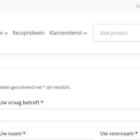
C
en
Receptideeën
Klantendienst
elden gemarkeerd met * zijn verplicht.
Uw vraag betreft
*
Uw naam
*
Uw voornaam
*