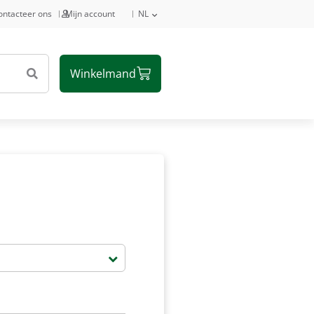
ontacteer ons
Mijn account
NL