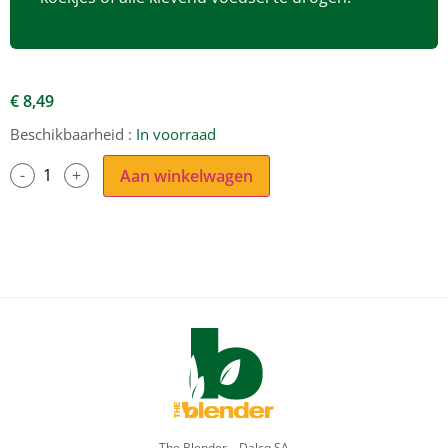
€
8,49
Beschikbaarheid :
In voorraad
Aan winkelwagen
The Blender – Dalcq SA