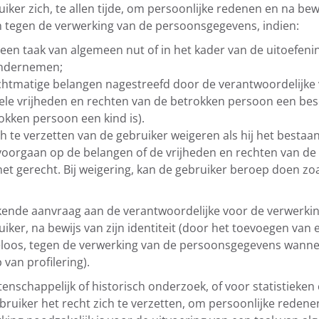
r zich, te allen tijde, om persoonlijke redenen en na bewijs
en tegen de verwerking van de persoonsgegevens, indien:
 een taak van algemeen nut of in het kader van de uitoefeni
ondernemen;
echtmatige belangen nagestreefd door de verantwoordelijke
ele vrijheden en rechten van de betrokken persoon een be
okken persoon een kind is).
h te verzetten van de gebruiker weigeren als hij het bestaa
voorgaan op de belangen of de vrijheden en rechten van de 
 het gerecht. Bij weigering, kan de gebruiker beroep doen z
ende aanvraag aan de verantwoordelijke voor de verwerkin
er, na bewijs van zijn identiteit (door het toevoegen van 
osteloos, tegen de verwerking van de persoonsgegevens wann
van profilering).
schappelijk of historisch onderzoek, of voor statistieke
ruiker het recht zich te verzetten, om persoonlijke redene