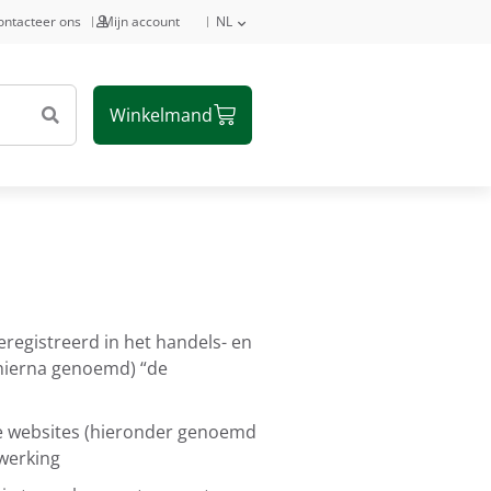
ontacteer ons
Mijn account
NL
eregistreerd in het handels- en
hierna genoemd) “de
de websites (hieronder genoemd
werking