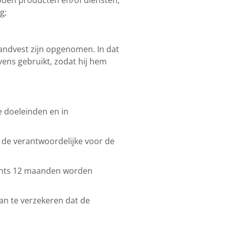
oden producten en/of diensten;
g;
andvest zijn opgenomen. In dat
ens gebruikt, zodat hij hem
 doeleinden en in
 de verantwoordelijke voor de
echts 12 maanden worden
van te verzekeren dat de