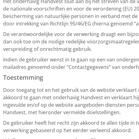
Het onderhavig Handvest sluit aan bij het streven van de 
de nationale voorschriften en voor de verordening (EU) 2
bescherming van natuurlijke personen in verband met de 
door intrekking van Richtlijn 95/46/EG (hierna genoemd 
De verantwoordelijke voor de verwerking draagt een bijzo
dan ook toe om de nodige redelijke voorzorgsmaatregelen
verspreiding of onrechtmatig gebruik.
Indien de gebruiker wenst in te gaan op een van ondergen
mailadres genoemd onder “Contactgegevens” van onderh
Toestemming
Door toegang tot en het gebruik van de website verklaart
akkoord te gaan met onderhavig Handvest en verklaart hij
ingevulde en/of op de website aangeboden diensten perso
Handvest, met hieronder vermelde doelstellingen.
De gebruiker heeft het recht zijn akkoord te allen tijde i
verwerking gebaseerd op het eerder verleend akkoord.