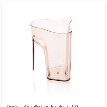
Dejelin – Bac collecteur de pulpe SLJ100