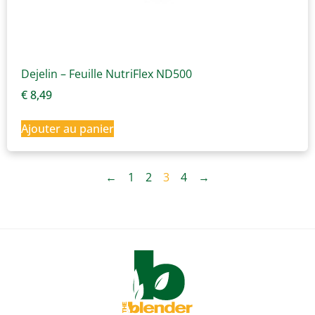
Dejelin – Feuille NutriFlex ND500
€
8,49
Ajouter au panier
←
1
2
3
4
→