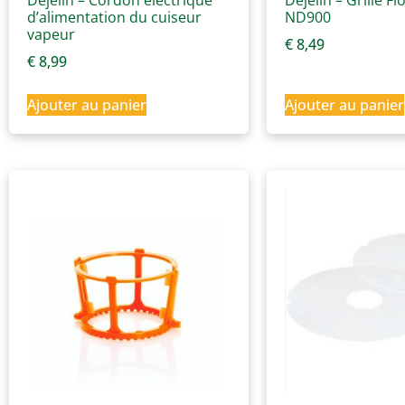
Dejelin – Cordon électrique
Dejelin – Grille F
d’alimentation du cuiseur
ND900
vapeur
€
8,49
€
8,99
Ajouter au panier
Ajouter au panier