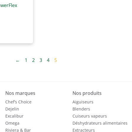
lowerFlex
←
1
2
3
4
5
Nos marques
Nos produits
Chef’s Choice
Aiguiseurs
Dejelin
Blenders
Excalibur
Cuiseurs vapeurs
Omega
Déshydrateurs alimentaires
Riviera & Bar
Extracteurs