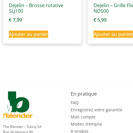
Dejelin – Brosse rotative
Dejelin – Grille F
SLJ100
ND500
€
7,99
€
5,99
Ajouter au panier
Ajouter au panier
En pratique
FAQ
Enregistrez votre garantie
Mon compte
Modes d’emploi
The Blender – Dalcq SA
A propos
Rue de Hainaut 86,