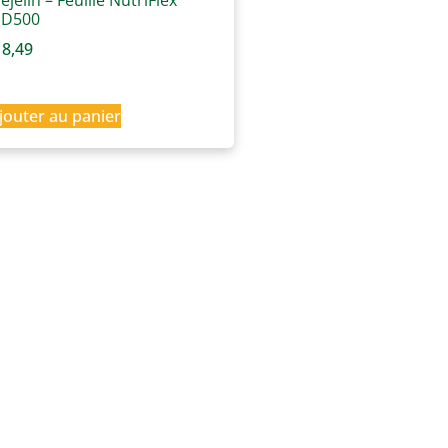
ejelin – Feuille NutriFlex
D500
8,49
jouter au panier