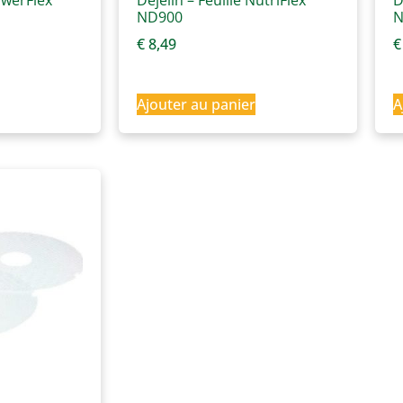
lowerFlex
Dejelin – Feuille NutriFlex
D
ND900
N
€
8,49
€
Ajouter au panier
A